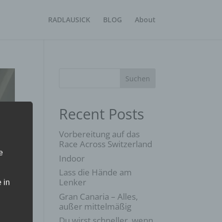
RADLAUSICK
BLOG
About
Suchen
Recent Posts
Vorbereitung auf das
Race Across Switzerland
e
Indoor
Lass die Hände am
Lenker
 in
Gran Canaria – Alles,
außer mittelmäßig
Du wirst schneller, wenn