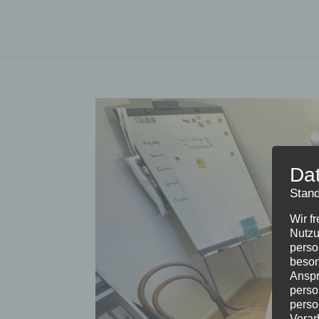
Da
Stand
Wir f
Nutzu
perso
beson
Anspr
perso
perso
Verar