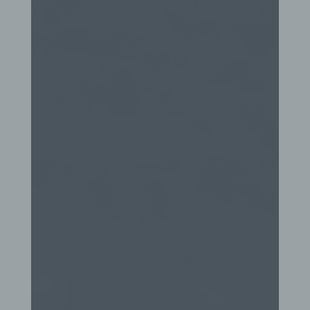
zu unterscheiden. Ein bestimmter Internetbrowser
kann über die eindeutige Cookie-ID wiedererkannt
und identifiziert werden.
Durch den Einsatz von Cookies kann den Nutzern
dieser Internetseite nutzerfreundlichere Services
bereitstellen, die ohne die Cookie-Setzung nicht
möglich wären.
Mittels eines Cookies können die Informationen
und Angebote auf unserer Internetseite im Sinne
des Benutzers optimiert werden. Cookies
ermöglichen uns, wie bereits erwähnt, die
Benutzer unserer Internetseite wiederzuerkennen.
Zweck dieser Wiedererkennung ist es, den
Nutzern die Verwendung unserer Internetseite zu
erleichtern. Der Benutzer einer Internetseite, die
Cookies verwendet, muss beispielsweise nicht bei
jedem Besuch der Internetseite erneut seine
Zugangsdaten eingeben, weil dies von der
Internetseite und dem auf dem Computersystem
des Benutzers abgelegten Cookie übernommen
wird. Ein weiteres Beispiel ist das Cookie eines