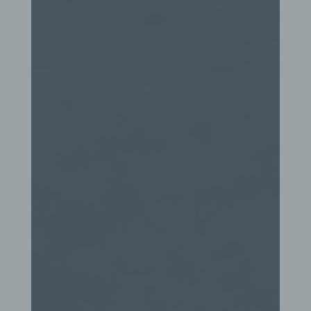
Warenkorbes im Online-Shop. Der Online-Shop
merkt sich die Artikel, die ein Kunde in den
virtuellen Warenkorb gelegt hat, über ein Cookie.
Die betroffene Person kann die Setzung von
Cookies durch unsere Internetseite jederzeit
mittels einer entsprechenden Einstellung des
genutzten Internetbrowsers verhindern und damit
der Setzung von Cookies dauerhaft
widersprechen. Ferner können bereits gesetzte
Cookies jederzeit über einen Internetbrowser oder
andere Softwareprogramme gelöscht werden. Dies
ist in allen gängigen Internetbrowsern möglich.
Deaktiviert die betroffene Person die Setzung von
Cookies in dem genutzten Internetbrowser, sind
unter Umständen nicht alle Funktionen unserer
Internetseite vollumfänglich nutzbar.
Erfassung von allgemeinen Daten und
Informationen