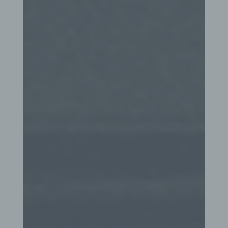
Dritter ist eine natürliche oder juristische Person,
Behörde, Einrichtung oder andere Stelle außer der
betroffenen Person, dem Verantwortlichen, dem
Auftragsverarbeiter und den Personen, die unter
der unmittelbaren Verantwortung des
Verantwortlichen oder des Auftragsverarbeiters
befugt sind, die personenbezogenen Daten zu
verarbeiten.
k) Einwilligung
Einwilligung ist jede von der betroffenen Person
freiwillig für den bestimmten Fall in informierter
Weise und unmissverständlich abgegebene
Willensbekundung in Form einer Erklärung oder
einer sonstigen eindeutigen bestätigenden
Handlung, mit der die betroffene Person zu
verstehen gibt, dass sie mit der Verarbeitung der
sie betreffenden personenbezogenen Daten
einverstanden ist.