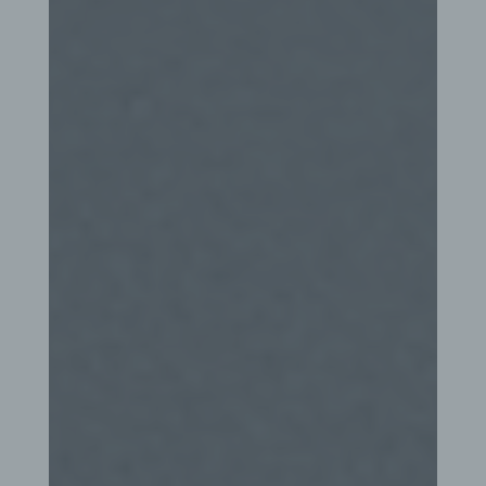
Auftragsverarbeiter ist eine natürliche oder
juristische Person, Behörde, Einrichtung oder
andere Stelle, die personenbezogene Daten im
Auftrag des Verantwortlichen verarbeitet.
i) Empfänger
Empfänger ist eine natürliche oder juristische
Person, Behörde, Einrichtung oder andere Stelle,
der personenbezogene Daten offengelegt werden,
unabhängig davon, ob es sich bei ihr um einen
Dritten handelt oder nicht. Behörden, die im
Rahmen eines bestimmten Untersuchungsauftrags
nach dem Unionsrecht oder dem Recht der
Mitgliedstaaten möglicherweise
personenbezogene Daten erhalten, gelten jedoch
nicht als Empfänger.
j) Dritter