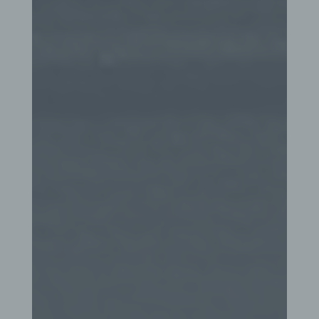
Name und Anschrift des für die Verarbeitung
Verantwortlichen
Verantwortlicher im Sinne der Datenschutz-
Grundverordnung, sonstiger in den Mitgliedstaaten
der Europäischen Union geltenden
Datenschutzgesetze und anderer Bestimmungen
mit datenschutzrechtlichem Charakter ist die:
Martin Lechtschewski
Dornblüthstraße 5
01277 Dresden
Deutschland
Cookies / SessionStorage / LocalStorage
Die Internetseiten verwenden teilweise so
genannte Cookies, LocalStorage und