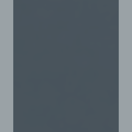
Die Internetseite erfasst mit jedem Aufruf der
Internetseite durch eine betroffene Person oder ein
automatisiertes System eine Reihe von
allgemeinen Daten und Informationen. Diese
allgemeinen Daten und Informationen werden in
den Logfiles des Servers gespeichert. Erfasst
werden können die (1) verwendeten Browsertypen
und Versionen, (2) das vom zugreifenden System
verwendete Betriebssystem, (3) die Internetseite,
von welcher ein zugreifendes System auf unsere
Internetseite gelangt (sogenannte Referrer), (4) die
Unterwebseiten, welche über ein zugreifendes
System auf unserer Internetseite angesteuert
werden, (5) das Datum und die Uhrzeit eines
Zugriffs auf die Internetseite, (6) eine Internet-
Protokoll-Adresse (IP-Adresse), (7) der Internet-
Service-Provider des zugreifenden Systems und
(8) sonstige ähnliche Daten und Informationen, die
der Gefahrenabwehr im Falle von Angriffen auf
unsere informationstechnologischen Systeme
dienen.
Bei der Nutzung dieser allgemeinen Daten und
Informationen ziehen wird keine Rückschlüsse auf
die betroffene Person. Diese Informationen werden