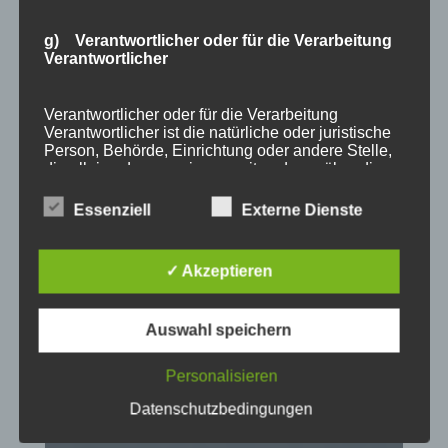
g) Verantwortlicher oder für die Verarbeitung
Verantwortlicher
Verantwortlicher oder für die Verarbeitung
Verantwortlicher ist die natürliche oder juristische
Person, Behörde, Einrichtung oder andere Stelle,
die allein oder gemeinsam mit anderen über die
Zwecke und Mittel der Verarbeitung von
personenbezogenen Daten entscheidet. Sind die
Essenziell
Externe Dienste
Zwecke und Mittel dieser Verarbeitung durch das
Unionsrecht oder das Recht der Mitgliedstaaten
vorgegeben, so kann der Verantwortliche
✓ Akzeptieren
beziehungsweise können die bestimmten Kriterien
seiner Benennung nach dem Unionsrecht oder
dem Recht der Mitgliedstaaten vorgesehen
Auswahl speichern
werden.
Personalisieren
h) Auftragsverarbeiter
Datenschutzbedingungen