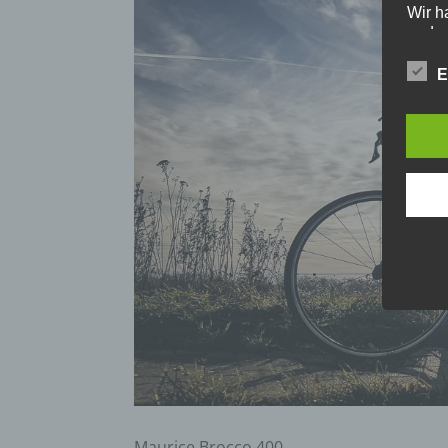
Wir h
und o
lücke
perso
E
Inter
aufwe
Aus d
perso
telef
Begr
Die D
den E
Date
Daten
unser
sein.
Begri
Wir v
Maurice Brocco 400