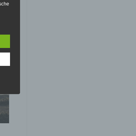
ische
n
ann.
ise
rch
 der
sere
ür
lich
ten