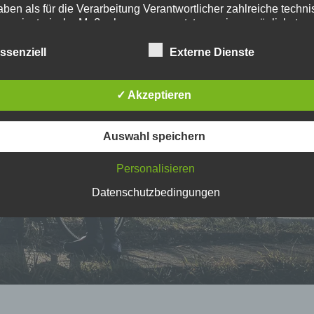
aben als für die Verarbeitung Verantwortlicher zahlreiche techn
rganisatorische Maßnahmen umgesetzt, um einen möglichst
nlosen Schutz der über diese Internetseite verarbeiteten
nenbezogenen Daten sicherzustellen. Dennoch können
ssenziell
Externe Dienste
netbasierte Datenübertragungen grundsätzlich Sicherheitslücke
isen, sodass ein absoluter Schutz nicht gewährleistet werden k
iesem Grund steht es jeder betroffenen Person frei,
✓ Akzeptieren
nenbezogene Daten auch auf alternativen Wegen, beispielswe
onisch, an uns zu übermitteln.
Auswahl speichern
iffsbestimmungen
Personalisieren
Datenschutzbedingungen
atenschutzerklärung beruht auf den Begrifflichkeiten, die du
uropäischen Richtlinien- und Verordnungsgeber beim Erlass
nschutz-Grundverordnung (DS-GVO) verwendet wurden. Un
schutzerklärung soll sowohl für die Öffentlichkeit als auch f
e Kunden und Geschäftspartner einfach lesbar und verständ
 Um dies zu gewährleisten, möchten wir vorab die verwende
fflichkeiten erläutern.
erwenden in dieser Datenschutzerklärung unter anderem die