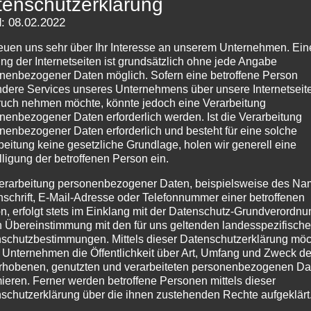
tenschutzerklärung
: 08.02.2022
reuen uns sehr über Ihr Interesse an unserem Unternehmen. Ein
ng der Internetseiten ist grundsätzlich ohne jede Angabe
nenbezogener Daten möglich. Sofern eine betroffene Person
dere Services unseres Unternehmens über unsere Internetseite
uch nehmen möchte, könnte jedoch eine Verarbeitung
nenbezogener Daten erforderlich werden. Ist die Verarbeitung
nenbezogener Daten erforderlich und besteht für eine solche
beitung keine gesetzliche Grundlage, holen wir generell eine
lligung der betroffenen Person ein.
erarbeitung personenbezogener Daten, beispielsweise des Na
nschrift, E-Mail-Adresse oder Telefonnummer einer betroffenen
anche auf sächsisch Jetzt ist es schon März, die Sieger de
n, erfolgt stets im Einklang mit der Datenschutz-Grundverordnu
eits fest und selbst in Frankreich ist man bei Paris-Nizza
n Übereinstimmung mit den für uns geltenden landesspezifisch
zt muss es doch auch hier...
schutzbestimmungen. Mittels dieser Datenschutzerklärung mö
 Unternehmen die Öffentlichkeit über Art, Umfang und Zweck de
rhobenen, genutzten und verarbeiteten personenbezogenen Da
mieren. Ferner werden betroffene Personen mittels dieser
schutzerklärung über die ihnen zustehenden Rechte aufgeklärt