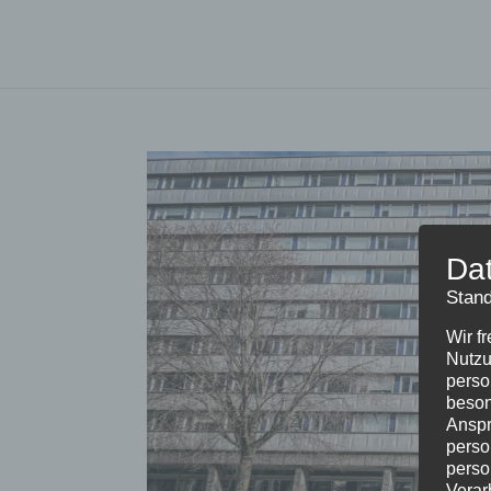
Da
Stand
Wir f
Nutzu
perso
beson
Anspr
perso
perso
Verar