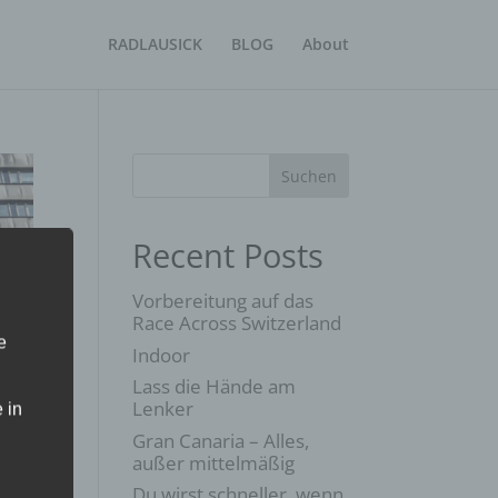
RADLAUSICK
BLOG
About
Suchen
Recent Posts
Vorbereitung auf das
Race Across Switzerland
e
Indoor
Lass die Hände am
Lenker
 in
Gran Canaria – Alles,
außer mittelmäßig
Du wirst schneller, wenn